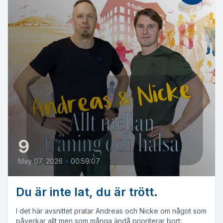
9
May 07, 2026
•
00:59:07
Du är inte lat, du är trött.
I det här avsnittet pratar Andreas och Nicke om något som
påverkar allt men som många ändå prioriterar bort: