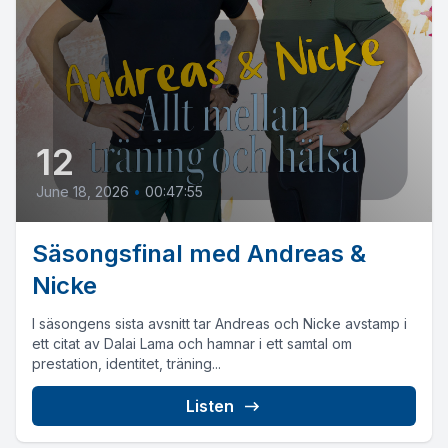
12
June 18, 2026
•
00:47:55
Säsongsfinal med Andreas &
Nicke
I säsongens sista avsnitt tar Andreas och Nicke avstamp i
ett citat av Dalai Lama och hamnar i ett samtal om
prestation, identitet, träning...
Listen