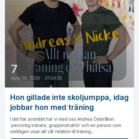
7
April 08, 2026
•
01:04:38
Hon gillade inte skoljumppa, idag
jobbar hon med träning
I det här avsnittet har vi med oss Andrea Österåker:
personlig tränare, gruppinstruktör och en person som
verkligen visar att vår relation till träning...